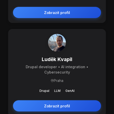
Zobrazit profil
Luděk Kvapil
Drupal developer • AI integration •
Cybersecurity
Praha
Drupal
LLM
GenAI
Zobrazit profil