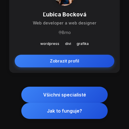
Ľubica Bocková
Web developer a web designer
Brno
wordpress
divi
grafika
Zobrazit profil
Všichni specialisté
Jak to funguje?