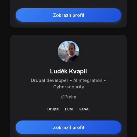
Zobrazit profil
Luděk Kvapil
Drupal developer • AI integration •
Cybersecurity
Praha
Drupal
LLM
GenAI
Zobrazit profil