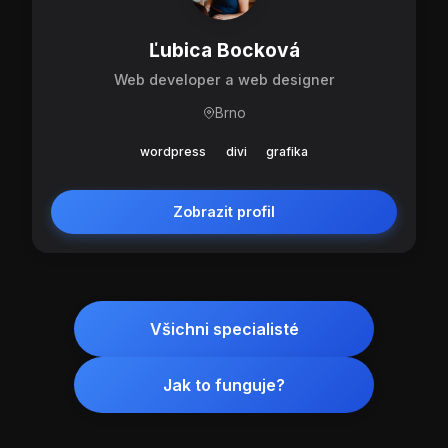
Ľubica Bocková
Web developer a web designer
Brno
wordpress
divi
grafika
Zobrazit profil
Všichni specialisté
Jak to funguje?