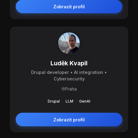
Zobrazit profil
Luděk Kvapil
Drupal developer • AI integration •
Cybersecurity
Praha
Drupal
LLM
GenAI
Zobrazit profil